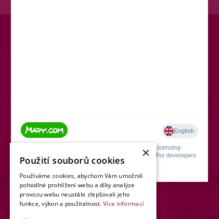
ZEVO
OPATOVICE
Přesné umístění na mapě
×
Použití souborů cookies
Používáme cookies, abychom Vám umožnili
pohodlné prohlížení webu a díky analýze
KONTAKT
provozu webu neustále zlepšovali jeho
funkce, výkon a použitelnost.
Více informací
E-MAIL: