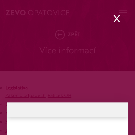
ZEVO
OPATOVICE
x
ZPĚT
Více informací
Legislativa
Zákon o odpadech
,
Balíček OH
Emisní limity
Mýty o ZEVO
Vize a budoucnost EOP
Dokumentace EIA