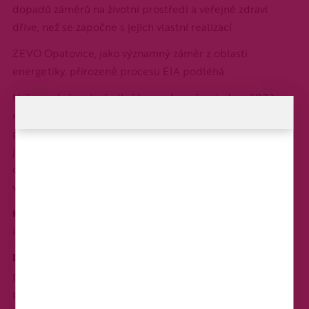
dopadů záměrů na životní prostředí a veřejné zdraví
dříve, než se započne s jejich vlastní realizací.
ZEVO Opatovice, jako významný záměr z oblasti
energetiky, přirozeně procesu EIA podléhá.
Naše společnost předložila v polovině prázdnin 2023
nově dopracovanou dokumentaci Ministerstvu životního
prostředí, kde jsou vypořádány a zohledněny všechny
jeho požadavky a připomínky. V dopracované
dokumentaci jsou zároveň vypořádány a zohledněny
všechny požadavky a připomínky jednotlivých subjektů.
Kompletní dokumentace
je k dispozici na odkaze v
informačním systému
EIA
.
Dne 17. ledna 2024
vydalo Ministerstvo životního
závazné souhlasné stanovisko
prostředí
k posouzení vlivů
provedení záměru na životní prostředí. Podrobné