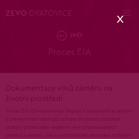
ZEVO
OPATOVICE
x
ZPĚT
Proces EIA
Dokumentace vlivů záměru na
životní prostředí
Proces EIA (Environmental Impact Assessment) je jedním
z preventivních nástrojů ochrany životního prostředí
snižující potenciální negativní vlivy připravovaných
záměrů a investic. Jde o systematické zkoumání možných